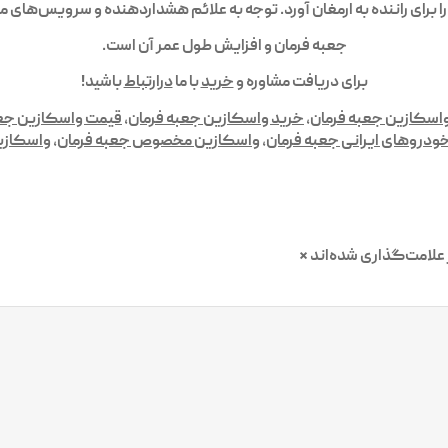
را برای راننده به ارمغان آورد. توجه به علائم هشداردهنده و سرویس‌های
جعبه فرمان و افزایش طول عمر آن است.
برای دریافت مشاوره و
خرید
با ما
درارتباط
باشید!
سکازین جعبه فرمان
,
خرید واسکازین جعبه فرمان
,
قیمت واسکازین جعب
ودروهای ایرانی جعبه فرمان
,
واسکازین مخصوص جعبه فرمان
,
واسکازین
علامت‌گذاری شده‌اند
*