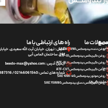
تور بیدومکس
ریع
صولات ما
راه های ارتباطی با ما
لی
روغن دنده بیدومکس SAE 85W90
آدرس : تهران، خیابان آیت الله سعیدی، خیاب
291، ساختمان الماس آبی
روغن گیربکس بیدومکس ATF-III
ا
روغن گیربکس بیدومکس ATF-AL4
ایمیل آدرس : beedo-max@yahoo.com
 ما
روغن گیربکس بیدومکس ATF-CVT
شماره های تماس :02146061540 / 09122887316
ا
روغن موتور بیدومکس SAE 10W-40
 نمایندگی‌ها
روغن گیربکس دستی بیدومکس SAE 75W80