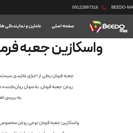
09122887316
BEEDO-M
صفحه اصلی
عاملین و نمایندگی ها
واسکازین جعبه فرم
جعبه فرمان یکی از اجزای کلیدی سیستم ه
روغن جعبه فرمان، به‌عنوان روان‌کننده 
به بررسی اه
واسكازين جعبه فرمان نوعی روغن مخصوص اس