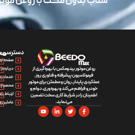
شتاب بدون مکث با روغن مو
دسترسی س
مح
صفحه اص
روغن موتور بیدومکس با بهره‌گیری از
درباره ما
فرمولاسیون پیشرفته و فناوری روز،
خدمات م
عملکردی پایدار، روان و مطمئن برای موتور
محصولات
خودرو فراهم می‌کند و بهره‌وری، دوام و
ارتباط با م
اطمینان را در شرایط کاری سخت تضمین
می‌نماید.
عاملین و