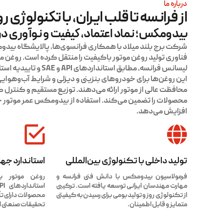
درباره ما
از فرانسه تا قلب ایران، با تکنولوژی رو
بیدومکس؛ نماد اعتماد، کیفیت و نوآوری در
شرکت برج بلند میلاد با همکاری فرانسوی‌ها، پالایشگاه بیدومکس
فناوری تولید روغن موتور باکیفیت را منتقل کرده است. روغن
لیسانس فرانسه، مطابق استاندارد
این روغن‌ها برای خودروهای بنزینی و دیزلی و شرایط آب‌وهوایی 
محافظت عالی از موتور ارائه می‌دهند. توزیع مستقیم و کنترل 
محصولات را تضمین می‌کند. استفاده از بیدومکس عمر موتور خو
افزایش می‌دهد.
تولید داخلی با تکنولوژی بین‌المللی
استاندارد جها
فرمولاسیون بیدومکس با دانش فنی فرانسه و
روغن موتور ب
مهارت مهندسان ایرانی توسعه یافته است. ترکیبی
از تکنولوژی روز و تولید بومی برای رسیدن به کیفیتی
محصولات دارای تأی
متمایز و قابل اطمینان.
تحقیقات صنعتی ا