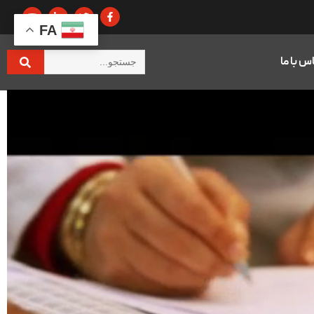
FA
س با ما