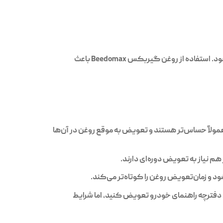
. استفاده از
روغن گیربکس Beedomax
باعث
ی با گیربکس ATF، CVT یا DCT نیاز به برنامه تعویض متفاوتی دارند. گیربکس‌های CVT و DCT معمولاً حساس‌تر هستند و تعویض به موقع روغن در آن‌ها
هم نیاز به تعویض دوره‌ای دارند.
 و زمان‌تعویض روغن را کوتاه‌تر می‌کند.
غن گیربکس را پس از ۶۰,۰۰۰ تا ۱۰۰,۰۰۰ کیلومتر یا مطابق دفترچه راهنمای خودرو تعویض کنید، اما شرایط