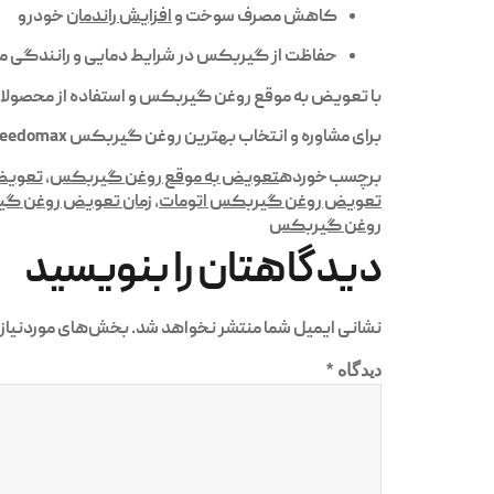
کاهش مصرف سوخت و
افزایش راندمان
خودرو
حفاظت از گیربکس در شرایط دمایی و رانندگی 
با تعویض به موقع روغن گیربکس و استفاده از محصول
برای مشاوره و انتخاب بهترین
روغن گیربکس Beedomax
برچسب خورده
تعویض به موقع روغن گیربکس
,
تعویض
تعویض روغن گیربکس اتومات
,
زمان تعویض روغن گ
روغن گیربکس
دیدگاهتان را بنویسید
نشانی ایمیل شما منتشر نخواهد شد.
بخش‌های موردنیاز 
دیدگاه
*