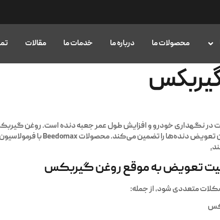
محصولات ما
درباره ما
خدمات ما
مقالات
تما
گیربکس
 در نگهداری خودرو و افزایش طول عمر جعبه دنده است. روغن گیربکس 
 تعویض دنده‌ها را تضمین می‌کند. محصولات
Beedomax
با فرمولاسیون
ند
.
یت تعویض به موقع روغن گیربکس
لات متعددی شود، از جمله:
کس