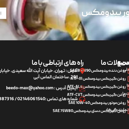
تور بیدومکس
ریع
صولات ما
راه های ارتباطی با ما
لی
روغن دنده بیدومکس SAE 85W90
آدرس : تهران، خیابان آیت الله سعیدی، خیاب
291، ساختمان الماس آبی
روغن گیربکس بیدومکس ATF-III
ا
روغن گیربکس بیدومکس ATF-AL4
ایمیل آدرس : beedo-max@yahoo.com
 ما
روغن گیربکس بیدومکس ATF-CVT
شماره های تماس :02146061540 / 09122887316
ا
روغن موتور بیدومکس SAE 10W-40
 نمایندگی‌ها
روغن گیربکس دستی بیدومکس SAE 75W80