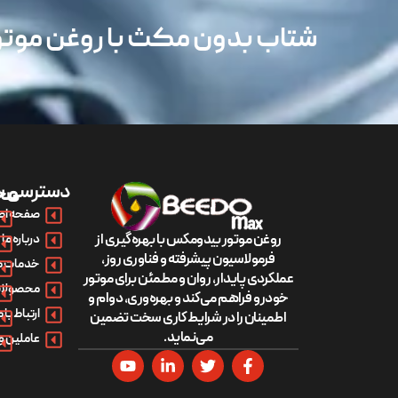
شتاب بدون مکث با روغن مو
دسترسی س
مح
صفحه اص
روغن موتور بیدومکس با بهره‌گیری از
درباره ما
فرمولاسیون پیشرفته و فناوری روز،
خدمات م
عملکردی پایدار، روان و مطمئن برای موتور
محصولات
خودرو فراهم می‌کند و بهره‌وری، دوام و
ارتباط با م
اطمینان را در شرایط کاری سخت تضمین
می‌نماید.
عاملین و