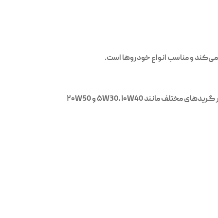
 می‌کند و مناسب انواع خودروها است.
با ترکیب مواد پایه و افزودنی‌های ضد سایش و ضد اکسیداسیون تولید شده‌اند. این محصولات در گریدهای مختلف مانند ۵W30، ۱۰W40 و ۲۰W50