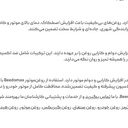
دارد. روغن‌های بی‌کیفیت باعث افزایش اصطکاک، دمای بالای موتور و ک
در رانندگی شهری، جاده‌ای و شرایط سخت تضمین می‌کنند.
 موجود در روغن‌موتور Beedomax وظیفه افزایش دوام و کارایی روغن را بر عهده دارند. این ترک
ا همیشه تمیز و روان نگه می‌دارند.
فزایش کارایی و دوام موتور دارد. استفاده از
روغن‌موتور Beedomax
با
، با ما
تماس بگیرید
و از خدمات و پشتیبانی کارشناسان ما بهره‌مند شو
رمز
,
روغن خودرو
,
روغن صنعتی
,
روغن گیربکس
,
روغن موتور
,
روغن هید