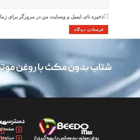
ذخیره نام، ایمیل و وبسایت من در مرورگر برای زمان
شتاب بدون مکث با روغن مو
دسترسی س
مح
صفحه اص
روغن موتور بیدومکس با بهره‌گیری از
درباره ما