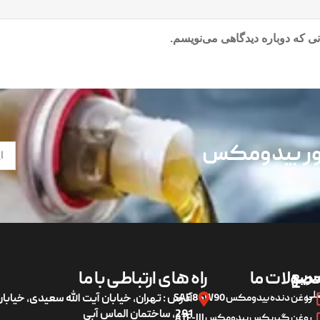
ی که دوباره دیدگاهی می‌نویسم.
تور بیدومکس
ریع
صولات ما
راه های ارتباطی با ما
لی
روغن دنده بیدومکس SAE 85W90
آدرس : تهران، خیابان آیت الله سعیدی، خیاب
291، ساختمان الماس آبی
روغن گیربکس بیدومکس ATF-III