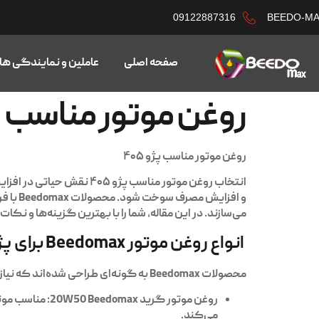
09122887316
BEEDO-M
صفحه اصلی
عاملین و نمایندگی ها
روغن موتور مناسب پژو 
روغن موتور مناسب پژو ۴۰۵
انتخاب
روغن موتور مناسب پژو ۴۰۵
نقش حیاتی در افزایش
و افزایش مصرف سوخت شود.
محصولات Beedomax
می‌سازند. در این مقاله، شما را با بهترین گزینه‌ها و نکات مهم انتخاب رو
انواع روغن موتور Beedomax برای پژو ۴۰۵
محصولات
Beedomax
به گونه‌ای طراحی شده‌اند که نیاز موتورهای م
روغن موتور گرید 20W50 Beedomax:
مناسب موتو
می‌کند.