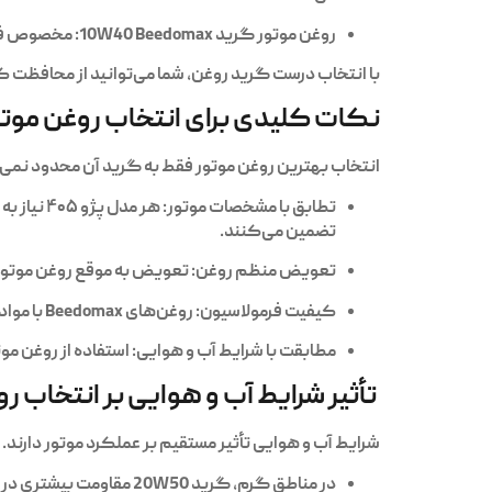
روغن موتور گرید 10W40 Beedomax:
مخصوص فصول 
با انتخاب درست گرید روغن، شما می‌توانید از محافظت ک
نکات کلیدی برای انتخاب روغن موت
انتخاب بهترین روغن موتور فقط به گرید آن محدود نمی‌ش
تطابق با مشخصات موتور:
هر مدل پژو ۴۰۵ نیاز به مشخصات خاصی از روغن دارد. روغن‌های Beedomax با در نظر گرفتن استانداردهای جهانی،
تضمین می‌کنند.
تعویض منظم روغن:
تعویض به موقع روغن موتور، حداقل هر ۷۰۰۰ تا ۱۰,۰۰۰ کیلومتر، از کاهش کارایی
کیفیت فرمولاسیون:
روغن‌های Beedomax با مواد افزودنی پیشرفته، از خوردگی و سایش موتور جلوگیری کرده و طول عمر آن را افزایش می‌دهند.
مطابقت با شرایط آب و هوایی:
استفاده از روغن مو
تأثیر شرایط آب و هوایی بر انتخاب ر
شرایط آب و هوایی تأثیر مستقیم بر عملکرد موتور دارند. روغن‌های Beedomax در گریدهای مختلف، برای محیط‌های گرم یا
در مناطق گرم، گرید 20W50 مقاومت بیشتری در دماهای بالا ارائه می‌کند و از کاهش فشار روغن جلوگیری می‌کند.