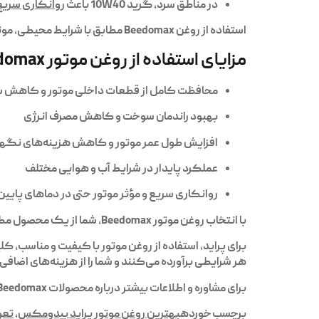
در مناطق سرد، گرید 10W40 باعث
روانکاری سریع
استفاده از روغن Beedomax مطابق با شرایط محیطی، موتور پراید را در هر فصل سال بهینه نگه می‌دارد.
مزایای استفاده از روغن موتور Beedomax
محافظت کامل از قطعات داخلی موتور و کاهش 
بهبود راندمان سوخت و کاهش مصرف انرژی
افزایش طول عمر موتور و کاهش هزینه‌های نگه
عملکرد پایدار در شرایط آب و هوایی مختلف
روانکاری سریع و مؤثر موتور حتی در دماهای پایین
با انتخاب روغن موتور Beedomax، شما از یک محصول مطمئن بهره می‌برید که عملکرد موتور پراید را در بلندمدت تضمین می‌کند.
هر شرایطی برآورده می‌کنند و شما را از هزینه‌های اضافی
برای مشاوره و اطلاعات بیشتر درباره محصولات Beedomax، با ما
برچسب خورده
بهترین روغن موتور پراید بیدومکس
,
تعو