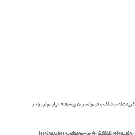
د، استفاده از روغن موتور با کیفیت و مناسب، کلید حفظ عملکرد و افزایش طول عمر موتور است. روغن‌های Beedomax با گریدهای مختلف و فرمولاسیون پیشرفته، نیاز موتور را در
روغن موتور ۵W40 پراید بیدومکس
,
روغن موتور با