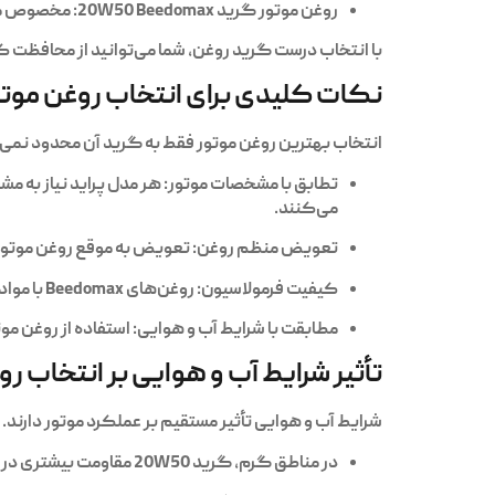
روغن موتور گرید 20W50 Beedomax
: مخصوص منا
با انتخاب درست گرید روغن، شما می‌توانید از محافظت ک
نکات کلیدی برای انتخاب روغن موت
انتخاب بهترین روغن موتور فقط به گرید آن محدود نمی‌ش
تطابق با مشخصات موتور
می‌کنند.
تعویض منظم روغن
: تعویض به موقع روغن موتور، حداقل هر ۷۰۰۰ تا ۱۰,۰۰۰ کیلومتر، از کاهش کارایی
کیفیت فرمولاسیون
: روغن‌های Beedomax با مواد افزودنی پیشرفته، از خوردگی و سایش موتور جلوگیری کرده و طول عمر آن را افزایش می‌دهند.
مطابقت با شرایط آب و هوایی
: استفاده از روغن م
تأثیر شرایط آب و هوایی بر انتخاب ر
شرایط آب و هوایی تأثیر مستقیم بر عملکرد موتور دارند. روغن‌های Beedomax در گریدهای مختلف، برای محیط‌های گرم یا
در مناطق گرم، گرید 20W50 مقاومت بیشتری در دماهای بالا ارائه می‌کند و از کاهش فشار روغن جلوگیری می‌کند.