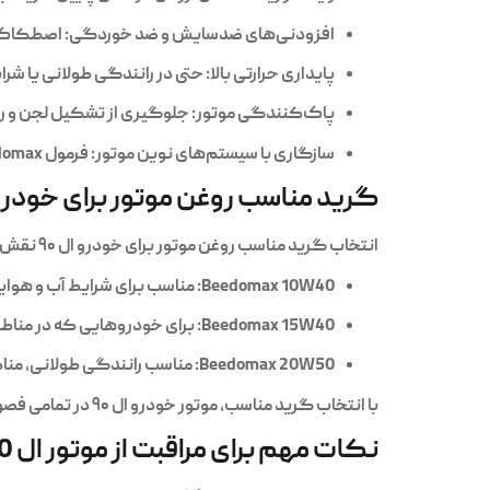
افزودنی‌های ضدسایش و ضد خوردگی:
اصطکاک ب
پایداری حرارتی بالا:
حتی در رانندگی طولانی یا شرا
پاک‌کنندگی موتور:
جلوگیری از تشکیل لجن و رس
سازگاری با سیستم‌های نوین موتور:
فرمول Beedomax با استانداردهای جهانی هماهنگ است و از سیستم‌های تزریق سوخت و توربو محافظت می‌کند.
گرید مناسب روغن موتور برای خودرو ا
انتخاب گرید مناسب روغن موتور برای خودرو ال ۹۰ نقش مهمی در عملکرد بهینه موتور دارد و باید با شرایط آب و هوایی و نوع رانندگی هماهنگ باشد:
Beedomax 10W40:
مناسب برای شرایط آب و هوای
Beedomax 15W40:
برای خودروهایی که در مناطق 
Beedomax 20W50:
مناسب رانندگی طولانی، مناط
با انتخاب گرید مناسب، موتور خودرو ال ۹۰ در تمامی فصول سال عملکردی نرم، پایدار و مطمئن خواهد داشت.
نکات مهم برای مراقبت از موتور ال 90