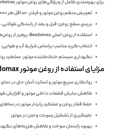
برای بهره‌مندی کامل از ویژگی‌های روغن موتور
edomax
تعویض منظم روغن موتور و فیلتر:
حداقل هر ۷۰۰۰ تا ۱۰,۰۰۰ کیلومتر یا طبق توصیه دفترچه راهنما.
بررسی سطح روغن:
قبل و بعد از رانندگی طولانی، 
استفاده از روغن اصلی Beedomax:
پرهیز از روغن‌
انتخاب گرید مناسب براساس شرایط آب و هوایی:
ا
نگهداری سیستم خنک‌کننده موتور:
عملکرد روغن
مزایای استفاده از روغن موتور Beedomax برای خودرو ال 90
روانکاری سریع موتور و استارت آسان حتی در دمای 
کاهش سایش قطعات داخلی موتور و افزایش طول 
حفظ فشار روغن و عملکرد پایدار موتور در دماهای ب
جلوگیری از تشکیل رسوبات و لجن در موتور
بهبود راندمان سوخت و کاهش هزینه‌های نگهدا