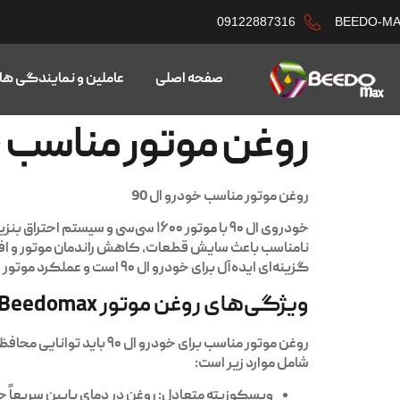
09122887316
BEEDO-M
صفحه اصلی
عاملین و نمایندگی ها
روغن موتور مناسب خو
روغن موتور مناسب خودرو ال 90
خودروی
ال ۹۰
با موتور ۱۶۰۰ سی‌سی و سیستم اح
نامناسب باعث سایش قطعات، کاهش راندمان موتور و 
گزینه‌ای ایده‌آل برای خودرو ال ۹۰ است و عملکرد موتور را در تمام شرایط رانندگی حفظ می‌کند
ویژگی‌های روغن موتور Beedomax برای خودرو ال 90
روغن موتور مناسب برای خودرو ال ۹۰ باید توانایی محافظت موتور در دماهای بالا و پایین،
شامل موارد زیر است:
ویسکوزیته متعادل:
روغن در دمای پایین سریعاً ج