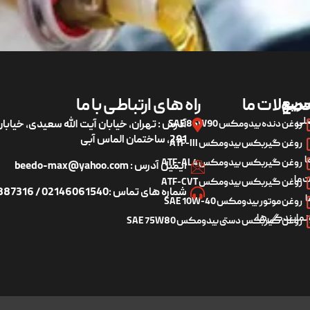
ریع
صولات ما
راه های ارتباطی با ما
لی
روغن دنده بیدومکس SAE 85W90
آدرس : تهران، خیابان آیت الله سعیدی، خیاب
291، ساختمان الماس آبی
روغن گیربکس بیدومکس ATF-III
ا
روغن گیربکس بیدومکس ATF-AL4
ایمیل آدرس : beedo-max@yahoo.com
 ما
روغن گیربکس بیدومکس ATF-CVT
شماره های تماس :02146061540 / 09122887316
ا
روغن موتور بیدومکس SAE 10W-40
 نمایندگی‌ها
روغن گیربکس دستی بیدومکس SAE 75W80