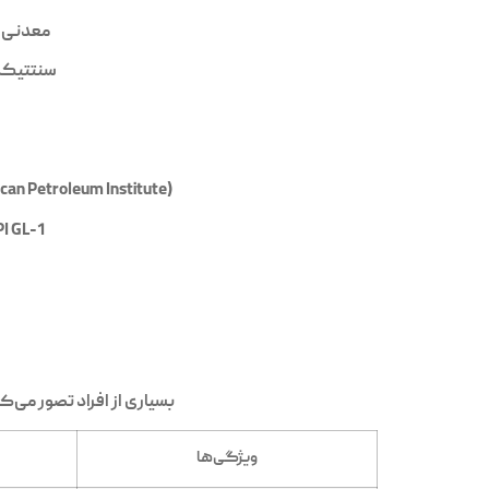
معدنی (Mineral)
سنتتیک (ynthetic
API (American Petroleum Institute) استانداردهای کیفی روغن را مشخص می‌کند. سطوح
API GL-1 تا 5
بسیاری از افراد تصور می‌
ویژگی‌ها