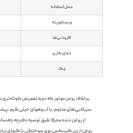
محل استفاده
ویسکوزیته
افزودنی‌ها
دمای کاری
رنگ
برخلاف روغن موتور که دوره تعویض کوتاه‌تری دارد، روغن دنده معمولاً بین ۴۰،۰۰۰ تا ۸۰،۰۰۰ کیلومتر تع
سربالایی‌های مداوم، یا آب‌وهوای خیلی گرم. پیشنهاد می‌شود:گیربکس دستی: هر ۵۰ هزار کیلومتر
از روغن دنده مجزا): طبق توصیه دفترچه راهنم
روغن از زیر گیربکس بوی سوختگی یا گرمای زیاد ا