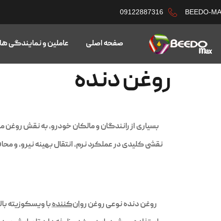
09122887316
BEEDO-M
صفحه اصلی
عاملین و نمایندگی ها
روغن دنده
بسیاری از رانندگان و مالکان خودرو، به نقش روغن مو
نقشی کلیدی در عملکرد نرم، انتقال بهینه نیرو، و مح
روغن دنده نوعی روغن
روان‌کننده
با ویسکوزیته بال