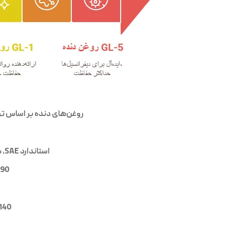
روغن‌های دنده بر اساس تر
استاندارد SAE، گرید ویسکوزیته (گرانروی) روغن را تعیین می‌کند. اعداد رایج برای روغن دنده عبارتند از:
90:
40: