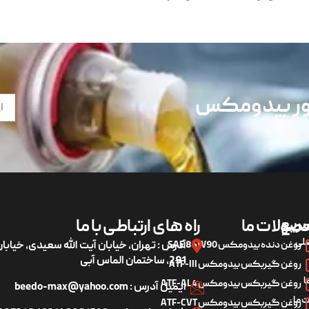
تور بیدومکس
ریع
صولات ما
راه های ارتباطی با ما
لی
روغن دنده بیدومکس SAE 85W90
آدرس : تهران، خیابان آیت الله سعیدی، خیاب
291، ساختمان الماس آبی
روغن گیربکس بیدومکس ATF-III
ا
روغن گیربکس بیدومکس ATF-AL4
ایمیل آدرس : beedo-max@yahoo.com
 ما
روغن گیربکس بیدومکس ATF-CVT