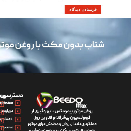
شتاب بدون مکث با روغن مو
دسترسی س
مح
صفحه اص
روغن موتور بیدومکس با بهره‌گیری از
درباره ما
فرمولاسیون پیشرفته و فناوری روز،
خدمات م
عملکردی پایدار، روان و مطمئن برای موتور
محصولات
خودرو فراهم می‌کند و بهره‌وری، دوام و