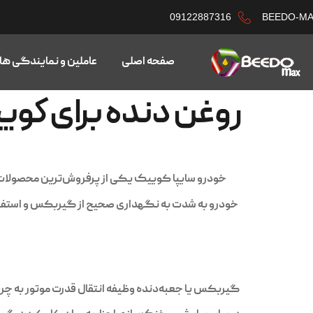
09122887316
BEEDO-M
صفحه اصلی
عاملین و نمایندگی ها
روغن دنده برای کوی
خودرو سایپا کوییک یکی از پرفروش‌ترین محصولات 
خودرو به شدت به نگهداری صحیح از گیربکس و استفاده 
گیربکس یا جعبه‌دنده وظیفه انتقال قدرت موتور به چرخ‌ها