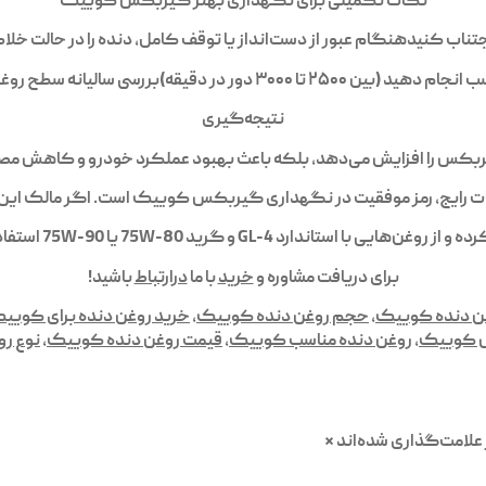
نکات تکمیلی برای نگهداری بهتر گیربکس کوییک
ب کنیدهنگام عبور از دست‌انداز یا توقف کامل، دنده را در حالت خلاص
لیانه سطح روغن گیربکس توسط مکانیک ضروری است
نتیجه‌گیری
یربکس را افزایش می‌دهد، بلکه باعث بهبود عملکرد خودرو و کاهش مص
تباهات رایج، رمز موفقیت در نگهداری گیربکس کوییک است. اگر مالک ا
غن‌هایی با استاندارد GL-4 و گرید 75W-80 یا 75W-90 استفاده کنید.
برای دریافت مشاوره و
خرید
با ما
درارتباط
باشید!
ن دنده کوییک
,
حجم روغن دنده کوییک
,
خرید روغن دنده برای کویی
س کوییک
,
روغن دنده مناسب کوییک
,
قیمت روغن دنده کوییک
,
نوع ر
علامت‌گذاری شده‌اند
*