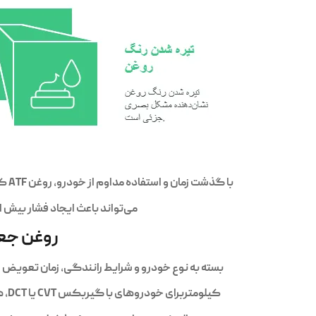
با گذشت زمان و استفاده مداوم از خودرو، روغن ATF کیفیت خود را از دست می‌دهد و دیگر نمی‌تواند وظایف حیاتی خود را به درستی انجام دهد. تعویض دیرهنگام روغن گیربکس
می‌تواند باعث ایجاد فشار بیش 
روغن جعب
بسته به نوع خودرو و شرایط رانندگی، زمان تعویض روغن گیرب
کیلومتربرای خودروهای با گیربکس CVT یا DCT، هر ۴۰٬۰۰۰ تا ۶۰٬۰۰۰ کیلومترخودروهای لوکس یا مدرن ممکن است سیستم “روغن مادام‌العمر” داشته باشند، اما حتی در این