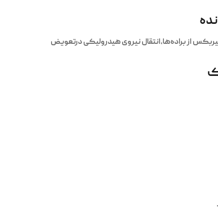
نده
س از براده‌ها،انتقال نیروی هیدرولیکی درتعویض
ک