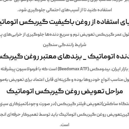
استفاده کنید تا از آسیب‌های احتمالی جلوگیری شود.
یای استفاده از روغن باکیفیت گیربکس اتومات
مر گیربکس تعویض نرم و سریع دنده‌ها جلوگیری از خرابی‌های پره
شرایط رانندگی سنگین
نده اتوماتیک _ برندهای معتبر روغن گیربک
یون پیشرفته و استانداردهای بین‌المللی، عملکرد روان
 مناسب انواع خودروها بوده و گزینه‌ای قابل اعتماد برای تعویض به
مراحل تعویض روغن گیربکس اتوماتیک
 دستگاه ساکشن)تعویض فیلتر گیربکس (در صورت وجود)تمیزکاری سینی
ریتعویض روغن گیربکس اتوماتیک باید توسط تعمیرکار حرفه‌ای انجام ش
است.