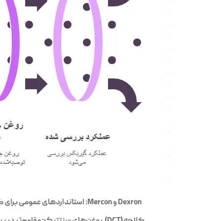
Dexron و Mercon: استانداردهای عمومی برای گیربکس‌های اتومات سنتی.CVT Fluid: مخصوص گیربکس‌های پیوسته متغیر (CVT).DCT Fluid: برای گیربکس‌های دو
کلاچه (DCT).روغن‌های سنتتیک: مقاوم‌تر در برابر حرارت، مناسب برای رانندگی‌های سنگین یا شرایط آب‌وهوایی خاص.همیشه از روغن توصیه‌شده توسط شرکت سازنده