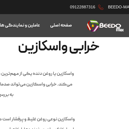
09122887316
BEEDO-M
صفحه اصلی
عاملین و نمایندگی ها
خرابی واسکازین
واسكازین یا روغن دنده یکی از مهم‌ترین
می‌کند. خرابی واسکازین می‌تواند صدمات
به بررس
واسكازین نوعی روغن غلیظ و پرفشار است 