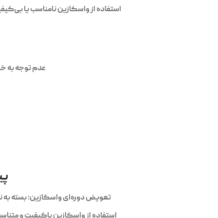
استفاده از واسکازین نامناسب یا بی‌کیف
عدم توجه به خر
پی
تعویض دوره‌ای واسکازین: بسته به نوع خودرو، میزان 
استفاده از واسکازین باکیفیت و متناس