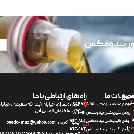
تور بیدومکس
ریع
صولات ما
راه های ارتباطی با ما
لی
روغن دنده بیدومکس SAE 85W90
آدرس : تهران، خیابان آیت الله سعیدی، خیاب
291، ساختمان الماس آبی
روغن گیربکس بیدومکس ATF-III
ا
روغن گیربکس بیدومکس ATF-AL4
ایمیل آدرس : beedo-max@yahoo.com
 ما
روغن گیربکس بیدومکس ATF-CVT