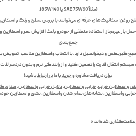
(مثلاً SAE 75W90 یا 85W140).
سطح روغن: مکانیک‌های حرفه‌ای می‌توانند با بررسی سطح و رنگ واسکاز
 حمل بار غیرمجاز: استفاده منطقی از خودرو باعث افزایش عمر واسکازین
جمع‌بندی
ح گیربکس و دیفرانسیل دارد. با انتخاب واسکازین مناسب، تعویض به‌مو
سیستم انتقال قدرت را تضمین کنید و از رانندگی نرم و بدون دردسر لذت ب
برای دریافت مشاوره و
خرید
با ما
در ارتباط
باشید!
ض واسکازین خراب
,
خرابی واسکازین
,
دلایل خرابی واسکازین
,
صدای گی
رابی واسکازین
,
نشانه‌های تمام شدن واسکازین
,
نشتی واسکازین خودر
علامت‌گذاری شده‌اند
*