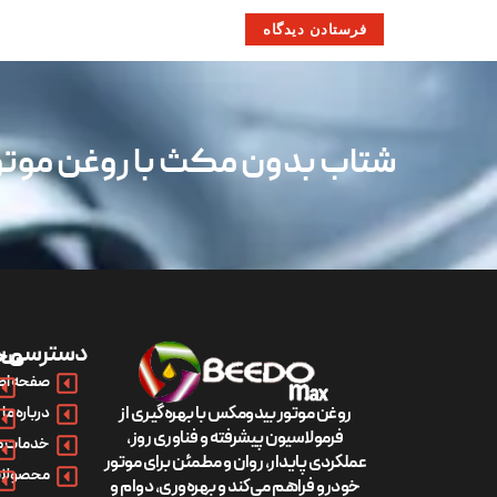
شتاب بدون مکث با روغن مو
دسترسی س
مح
صفحه اص
روغن موتور بیدومکس با بهره‌گیری از
درباره ما
فرمولاسیون پیشرفته و فناوری روز،
خدمات م
عملکردی پایدار، روان و مطمئن برای موتور
محصولات
خودرو فراهم می‌کند و بهره‌وری، دوام و