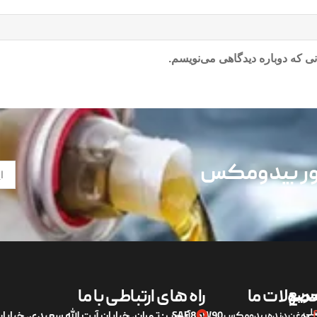
ی که دوباره دیدگاهی می‌نویسم.
تور بیدومکس
ریع
صولات ما
راه های ارتباطی با ما
لی
روغن دنده بیدومکس SAE 85W90