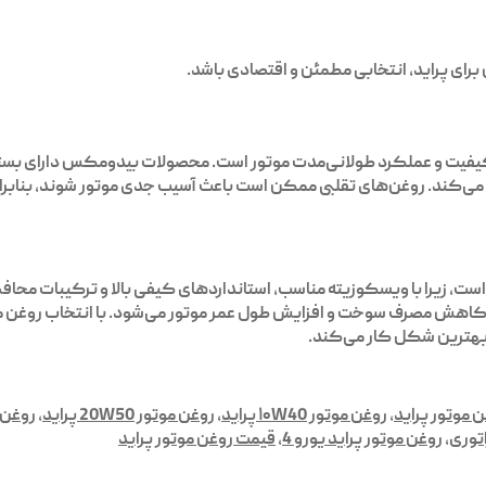
برای پراید، انتخابی مطمئن و اقتصادی باشد.
فیت و عملکرد طولانی‌مدت موتور است. محصولات بیدومکس دارای بسته‌
 می‌کند. روغن‌های تقلبی ممکن است باعث آسیب جدی موتور شوند، بنابر
ت، زیرا با ویسکوزیته مناسب، استانداردهای کیفی بالا و ترکیبات محافظ
ور، کاهش مصرف سوخت و افزایش طول عمر موتور می‌شود. با انتخاب روغن 
 بهترین شکل کار می‌کند.
 موتور پراید
,
روغن موتور ۱۰W40 پراید
,
روغن موتور 20W50 پراید
,
روغن 
اتوری
,
روغن موتور پراید یورو 4
,
قیمت روغن موتور پراید