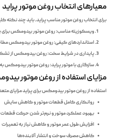
معیارهای انتخاب روغن موتور پراید
برای انتخاب روغن موتور مناسب پراید، باید چند نکته کلی
ویسکوزیته مناسب:
روغن موتور بیدومکس برای پراید در نسخه‌های 10W-40 و 20W-50 موجود است. این گرانر
استانداردهای کیفی:
روغن موتور بیدومکس مطابق استانداردهای API و ACEA تولید شده و مقاومت بال
پایداری در شرایط سخت:
روغن بیدومکس از تشکیل 
سازگاری با موتور پراید:
روغن موتور بیدومکس به طو
مزایای استفاده از روغن موتور بیدو
استفاده از روغن موتور بیدومکس برای پراید مزایای متعد
روانکاری کامل قطعات موتور و کاهش سایش
بهبود عملکرد موتور و نرم‌تر شدن حرکت قطعات
افزایش طول عمر موتور و کاهش نیاز به تعمیرات
کاهش مصرف سوخت و انتشار آلاینده‌ها