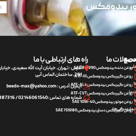
تور بیدومکس
ریع
صولات ما
راه های ارتباطی با ما
لی
روغن دنده بیدومکس SAE 85W90
آدرس : تهران، خیابان آیت الله سعیدی، خیاب
291، ساختمان الماس آبی
روغن گیربکس بیدومکس ATF-III
ا
روغن گیربکس بیدومکس ATF-AL4
ایمیل آدرس : beedo-max@yahoo.com
 ما
روغن گیربکس بیدومکس ATF-CVT
شماره های تماس :02146061540 / 09122887316
ا
روغن موتور بیدومکس SAE 10W-40
 نمایندگی‌ها
روغن گیربکس دستی بیدومکس SAE 75W80