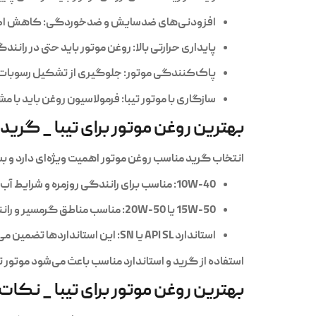
افزودنی‌های ضدسایش و ضدخوردگی
: کاهش اصط
پایداری حرارتی بالا
: روغن موتور باید حتی در رانند
پاک‌کنندگی موتور
: جلوگیری از تشکیل رسوبات 
سازگاری با موتور تیبا
: فرمولاسیون روغن باید با
بهترین روغن موتور برای تیبا _ گرید 
انتخاب گرید مناسب روغن موتور اهمیت ویژه‌ای دارد و ب
10W-40
: مناسب برای رانندگی روزمره و شرایط آ
15W-50 یا 20W-50
: مناسب مناطق گرمسیر و رانند
استاندارد API SL یا SN
: این استانداردها تضمین می
استفاده از گرید و استاندارد مناسب باعث می‌شود موتور
بهترین روغن موتور برای تیبا _ نکات 