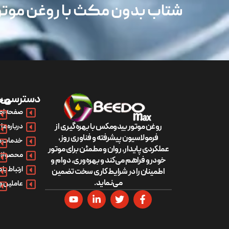
شتاب بدون مکث با روغن مو
دسترسی س
مح
صفحه اص
روغن موتور بیدومکس با بهره‌گیری از
درباره ما
فرمولاسیون پیشرفته و فناوری روز،
خدمات م
عملکردی پایدار، روان و مطمئن برای موتور
محصولات
خودرو فراهم می‌کند و بهره‌وری، دوام و
ارتباط با م
اطمینان را در شرایط کاری سخت تضمین
می‌نماید.
عاملین و