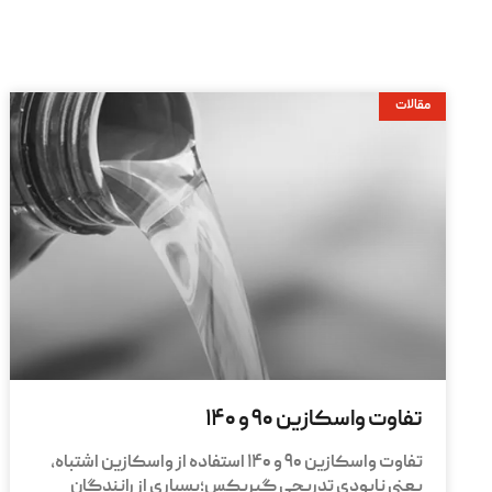
مقالات
تفاوت واسکازین ۹۰ و ۱۴۰
تفاوت واسکازین ۹۰ و ۱۴۰ استفاده از واسکازین اشتباه،
یعنی نابودی تدریجی گیربکس؛بسیاری از رانندگان