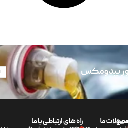
تور بیدومکس
ریع
صولات ما
راه های ارتباطی با ما
لی