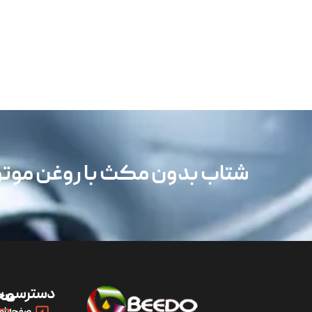
شتاب بدون مکث با روغن مو
دسترسی س
مح
صفحه اص