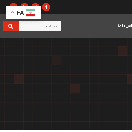
FA
س با ما