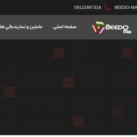
09122887316
BEEDO-M
صفحه اصلی
عاملین و نمایندگی ها