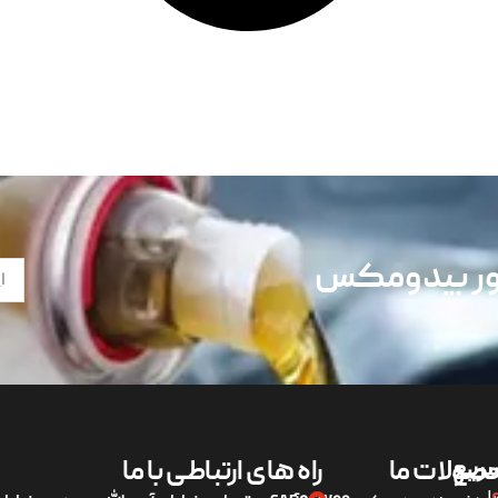
تور بیدومکس
ریع
صولات ما
راه های ارتباطی با ما
لی