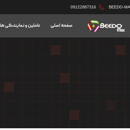
09122887316
BEEDO-M
صفحه اصلی
عاملین و نمایندگی ها