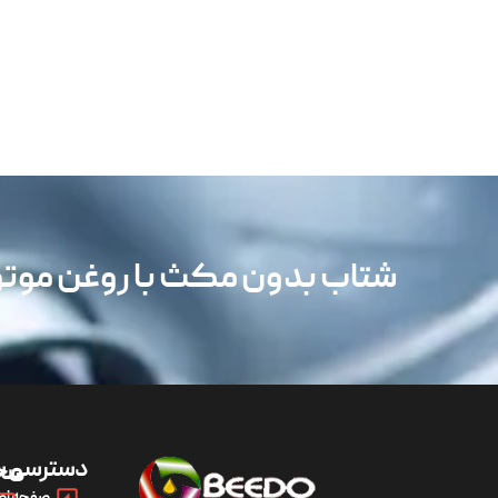
شتاب بدون مکث با روغن مو
دسترسی س
مح
صفحه اص