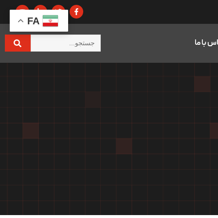
FA
س با ما