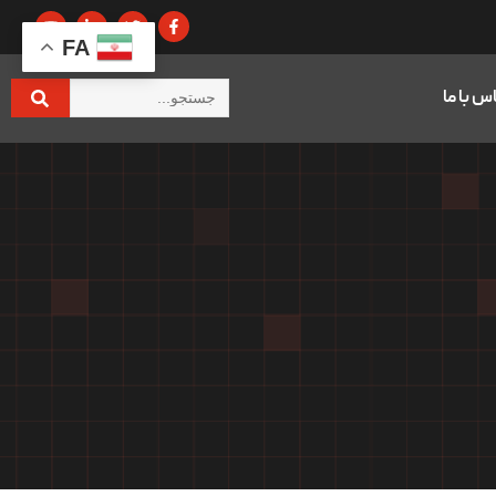
FA
س با ما