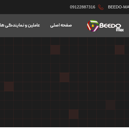
09122887316
BEEDO-M
صفحه اصلی
عاملین و نمایندگی ها