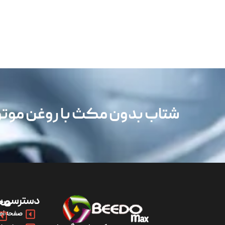
شتاب بدون مکث با روغن مو
دسترسی س
مح
صفحه اص