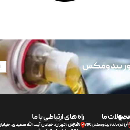
تور بیدومکس
ریع
صولات ما
راه های ارتباطی با ما
لی
روغن دنده بیدومکس SAE 85W90
آدرس : تهران، خیابان آیت الله سعیدی، خیاب