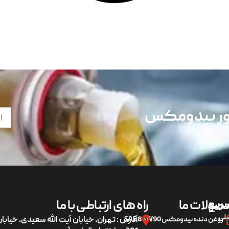
تور بیدومکس
ریع
صولات ما
راه های ارتباطی با ما
لی
روغن دنده بیدومکس SAE 85W90
آدرس : تهران، خیابان آیت الله سعیدی، خیاب