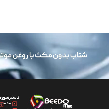
شتاب بدون مکث با روغن مو
دسترسی س
مح
صفحه اص