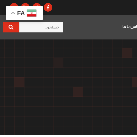
FA
س با ما