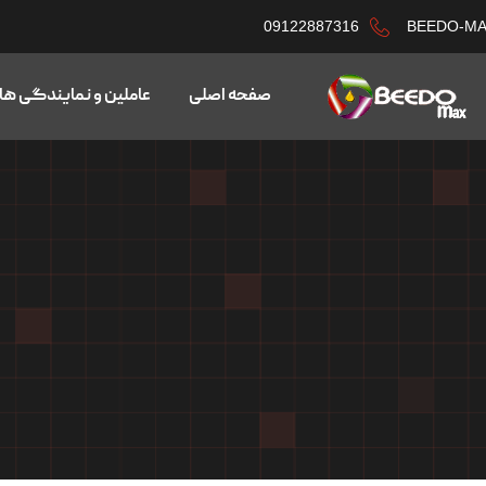
09122887316
BEEDO-M
صفحه اصلی
عاملین و نمایندگی ها