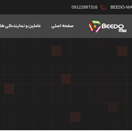
09122887316
BEEDO-M
صفحه اصلی
عاملین و نمایندگی ها