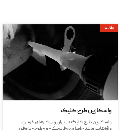
مقالات
واسکازین طرح کلیک
واسکازین طرح کلیک در بازار روان‌کارهای خودرو،
واژه‌هایی مانند «اصل»، «فابریک» و «طرح» به‌وفور