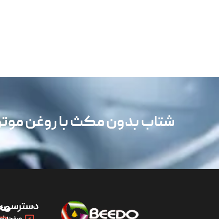
شتاب بدون مکث با روغن مو
دسترسی س
مح
صفحه اص