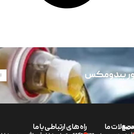
تور بیدومکس
ریع
صولات ما
راه های ارتباطی با ما
لی