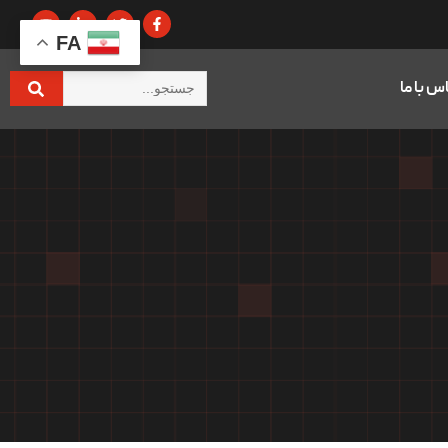
FA
س با ما