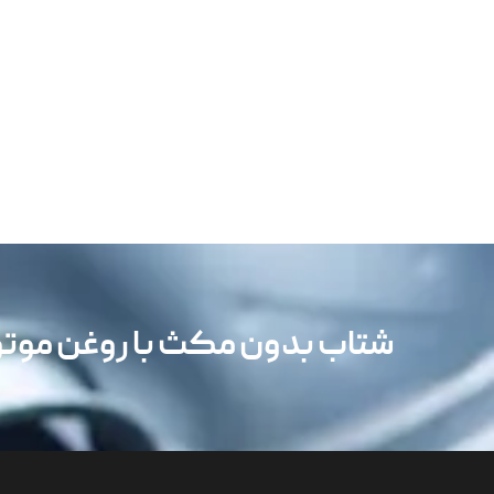
شتاب بدون مکث با روغن مو