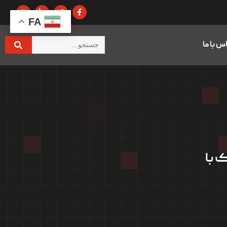
FA
س با ما
 با