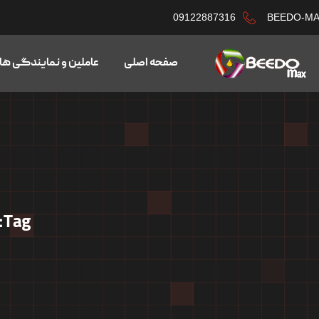
09122887316
BEEDO-M
صفحه اصلی
عاملین و نمایندگی ها
g