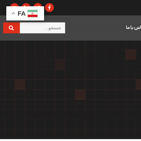
FA
س با ما