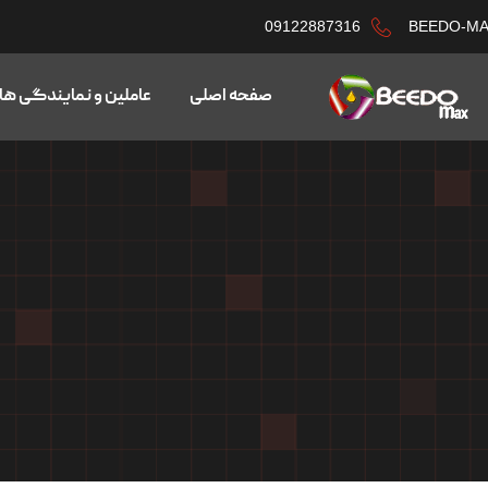
09122887316
BEEDO-M
صفحه اصلی
عاملین و نمایندگی ها