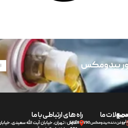
تور بیدومکس
ریع
صولات ما
راه های ارتباطی با ما
لی
روغن دنده بیدومکس SAE 85W90
آدرس : تهران، خیابان آیت الله سعیدی، خیاب