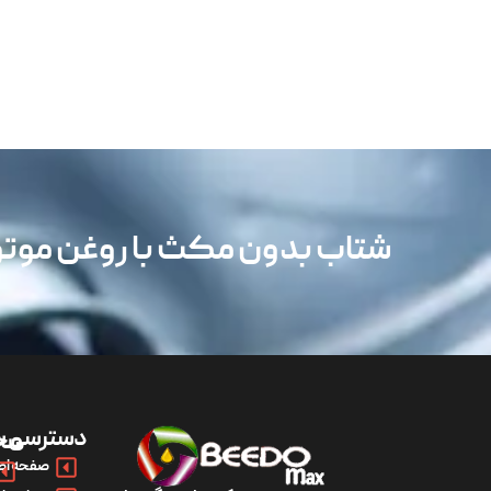
شتاب بدون مکث با روغن مو
دسترسی س
مح
صفحه اص