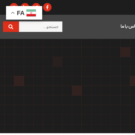
FA
س با ما