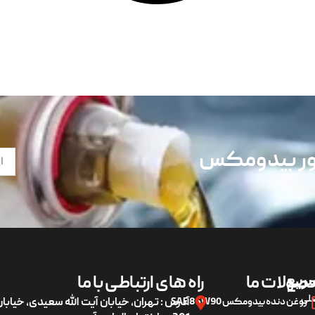
تور بیدومکس
ریع
صولات ما
راه های ارتباطی با ما
لی
روغن دنده بیدومکس SAE 85W90
آدرس : تهران، خیابان آیت الله سعیدی، خیاب