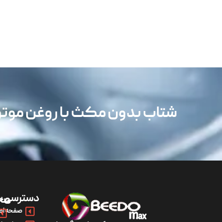
شتاب بدون مکث با روغن مو
دسترسی س
مح
صفحه اص