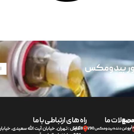
تور بیدومکس
ریع
صولات ما
راه های ارتباطی با ما
لی
روغن دنده بیدومکس SAE 85W90
آدرس : تهران، خیابان آیت الله سعیدی، خیاب