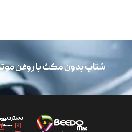
شتاب بدون مکث با روغن مو
دسترسی س
مح
صفحه اص