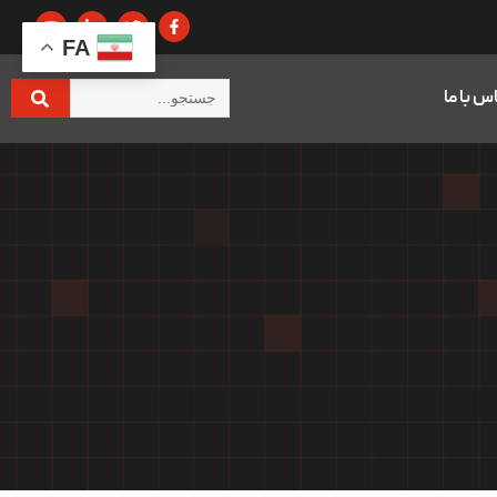
FA
س با ما