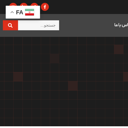
FA
س با ما