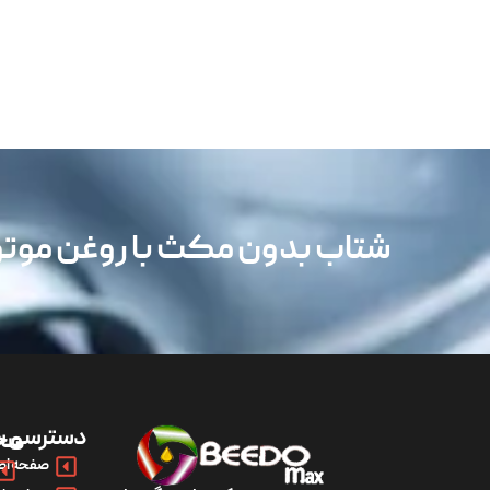
شتاب بدون مکث با روغن مو
دسترسی س
مح
صفحه اص