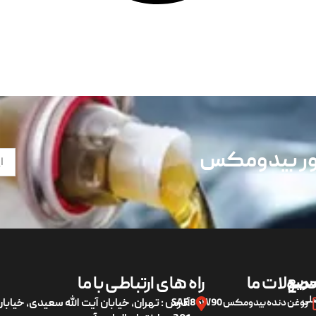
تور بیدومکس
ریع
صولات ما
راه های ارتباطی با ما
لی
روغن دنده بیدومکس SAE 85W90
آدرس : تهران، خیابان آیت الله سعیدی، خیاب