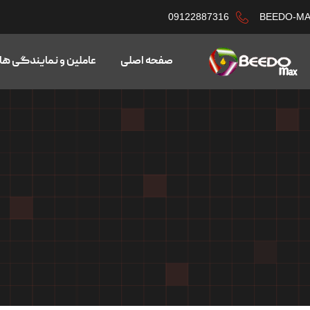
09122887316
BEEDO-M
صفحه اصلی
عاملین و نمایندگی ها