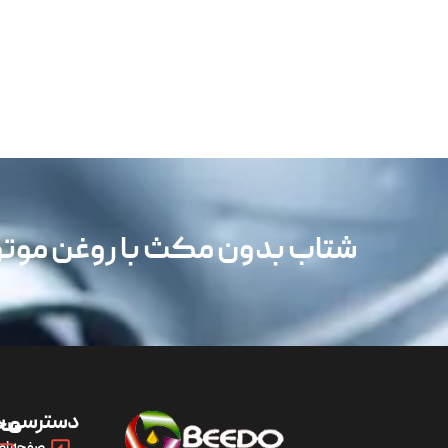
شتاب بدون مکث با روغن مو
دسترسی س
مح
صفحه اص