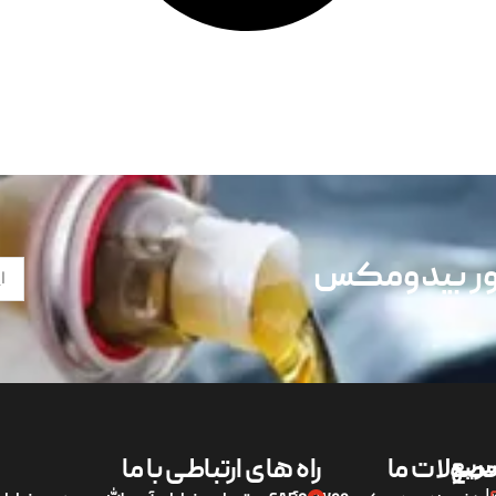
تور بیدومکس
ریع
صولات ما
راه های ارتباطی با ما
لی