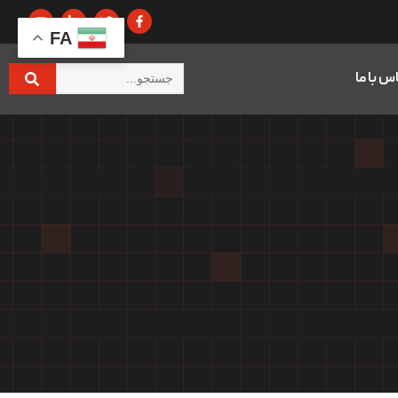
FA
س با ما