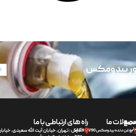
تور بیدومکس
ریع
صولات ما
راه های ارتباطی با ما
لی
روغن دنده بیدومکس SAE 85W90
آدرس : تهران، خیابان آیت الله سعیدی، خیاب