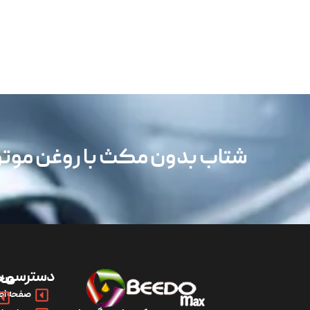
شتاب بدون مکث با روغن مو
دسترسی س
مح
صفحه اص