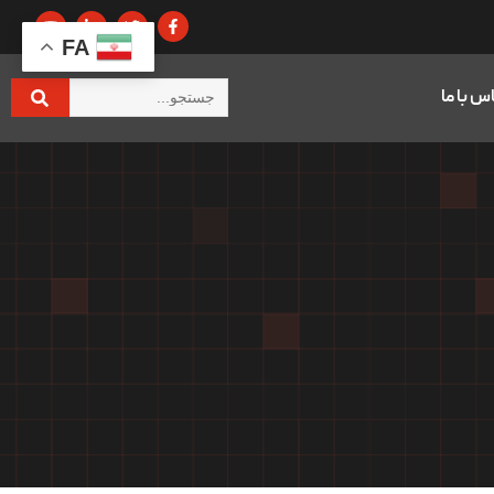
FA
س با ما