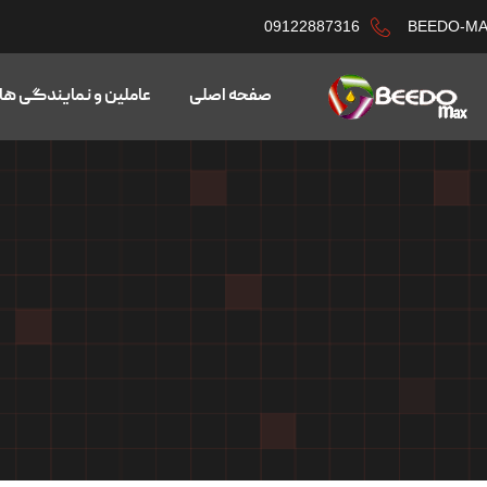
09122887316
BEEDO-M
صفحه اصلی
عاملین و نمایندگی ها