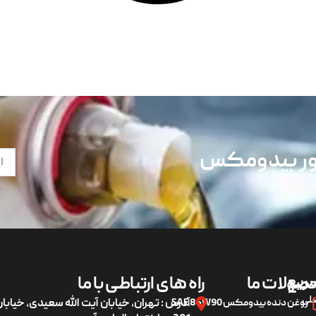
تور بیدومکس
ریع
صولات ما
راه های ارتباطی با ما
لی
روغن دنده بیدومکس SAE 85W90
آدرس : تهران، خیابان آیت الله سعیدی، خیاب