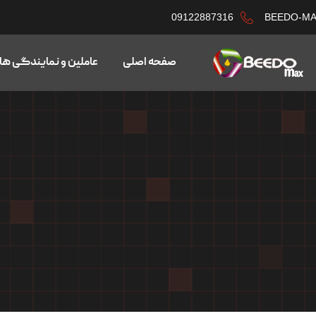
09122887316
BEEDO-M
صفحه اصلی
عاملین و نمایندگی ها