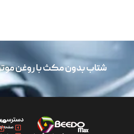
شتاب بدون مکث با روغن مو
دسترسی س
مح
صفحه اص