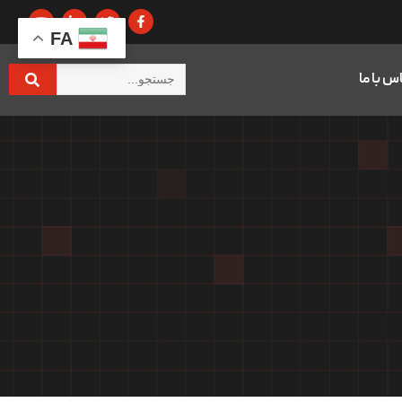
FA
س با ما