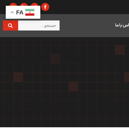
FA
س با ما