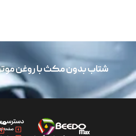
شتاب بدون مکث با روغن مو
دسترسی س
مح
صفحه اص