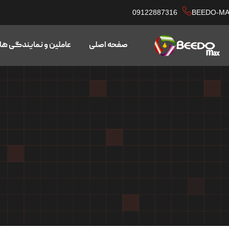
09122887316
BEEDO-M
صفحه اصلی
عاملین و نمایندگی ها