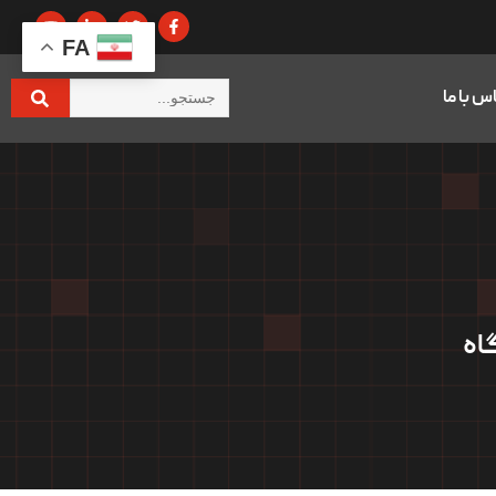
FA
س با ما