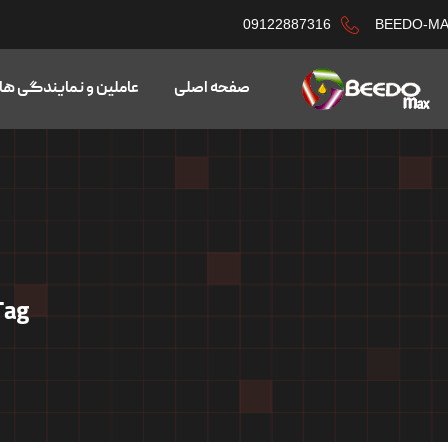
09122887316
BEEDO-M
صفحه اصلی
عاملین و نمایندگی ها
Tag: طریقه سرویس روغن گیربکس AL4 