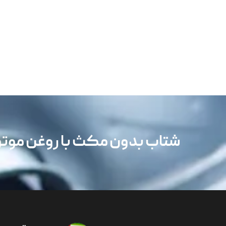
شتاب بدون مکث با روغن مو