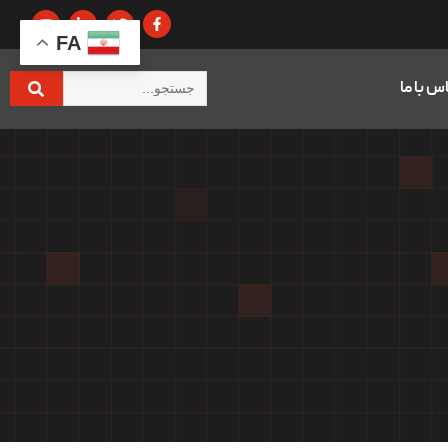
FA
س با ما