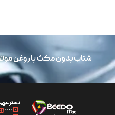
شتاب بدون مکث با روغن مو
دسترسی س
مح
صفحه اص