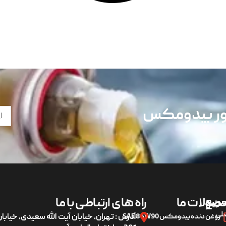
تور بیدومکس
ریع
صولات ما
راه های ارتباطی با ما
لی
روغن دنده بیدومکس SAE 85W90
آدرس : تهران، خیابان آیت الله سعیدی، خیاب