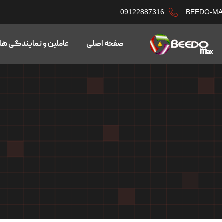
09122887316
BEEDO-M
صفحه اصلی
عاملین و نمایندگی ها