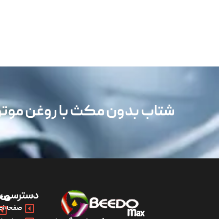
شتاب بدون مکث با روغن مو
دسترسی س
مح
صفحه اص