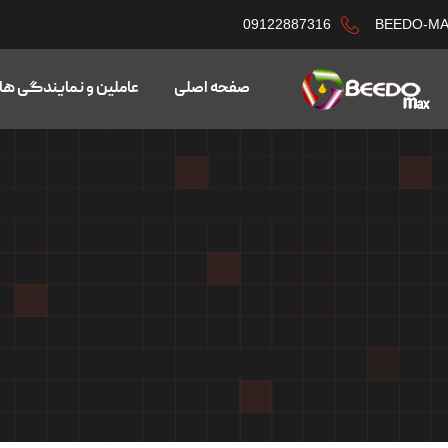
09122887316
BEEDO-M
صفحه اصلی
عاملین و نمایندگی ها