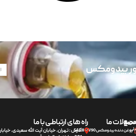
تور بیدومکس
ریع
صولات ما
راه های ارتباطی با ما
لی
روغن دنده بیدومکس SAE 85W90
آدرس : تهران، خیابان آیت الله سعیدی، خیاب