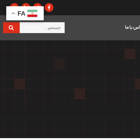
FA
س با ما