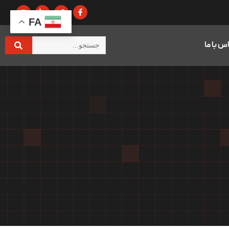
FA
س با ما