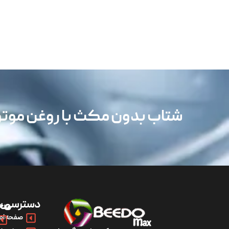
شتاب بدون مکث با روغن مو
دسترسی س
مح
صفحه اص