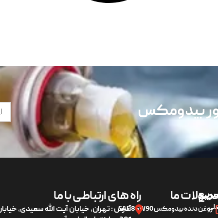
تور بیدومکس
ریع
صولات ما
راه های ارتباطی با ما
لی
روغن دنده بیدومکس SAE 85W90
آدرس : تهران، خیابان آیت الله سعیدی، خیاب