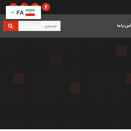
FA
س با ما