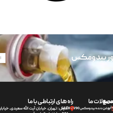
تور بیدومکس
ریع
صولات ما
راه های ارتباطی با ما
لی
روغن دنده بیدومکس SAE 85W90
آدرس : تهران، خیابان آیت الله سعیدی، خیاب