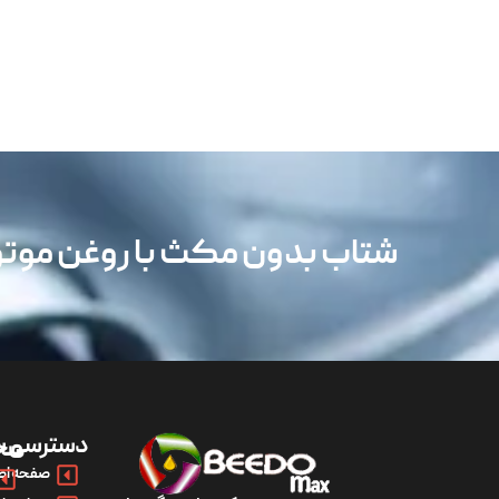
شتاب بدون مکث با روغن مو
دسترسی س
مح
صفحه اص