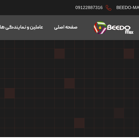
09122887316
BEEDO-M
صفحه اصلی
عاملین و نمایندگی ها