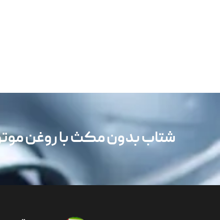
شتاب بدون مکث با روغن مو