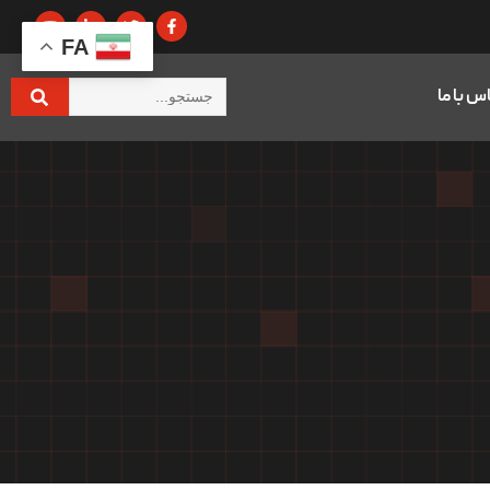
FA
س با ما