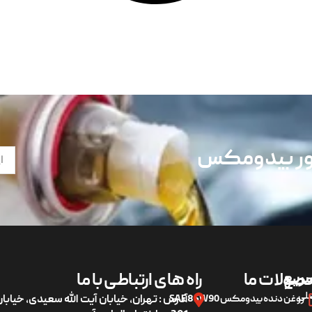
تور بیدومکس
ریع
صولات ما
راه های ارتباطی با ما
لی
روغن دنده بیدومکس SAE 85W90
آدرس : تهران، خیابان آیت الله سعیدی، خیاب