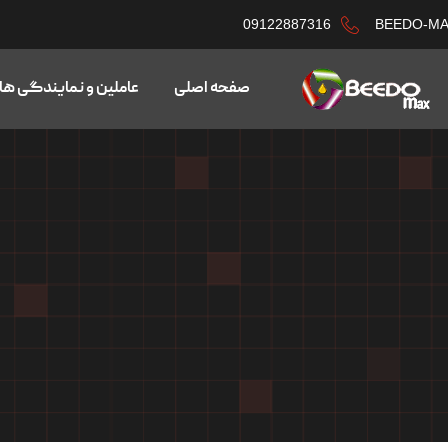
09122887316
BEEDO-M
صفحه اصلی
عاملین و نمایندگی ها