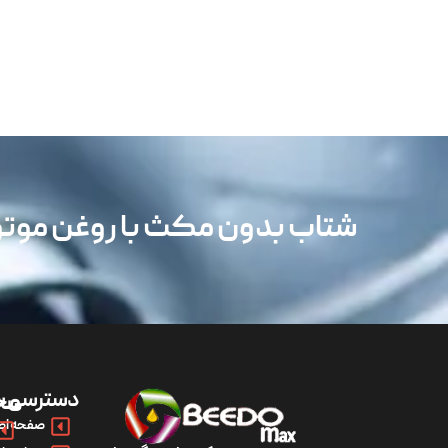
شتاب بدون مکث با روغن مو
دسترسی س
مح
صفحه اص