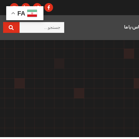
FA
س با ما