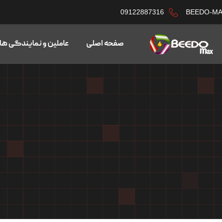
09122887316
BEEDO-M
صفحه اصلی
عاملین و نمایندگی ها