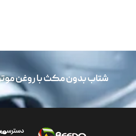
شتاب بدون مکث با روغن مو
دسترسی س
مح