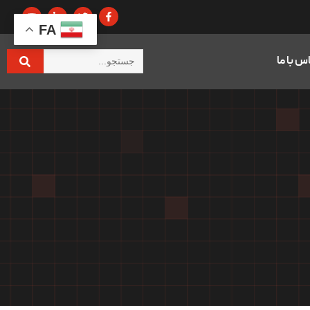
FA
س با ما