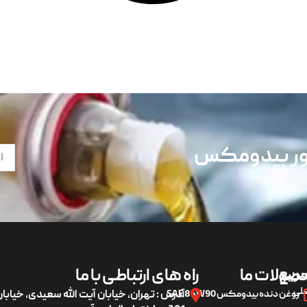
تور بیدومکس
ریع
صولات ما
راه های ارتباطی با ما
لی
روغن دنده بیدومکس SAE 85W90
آدرس : تهران، خیابان آیت الله سعیدی، خیاب