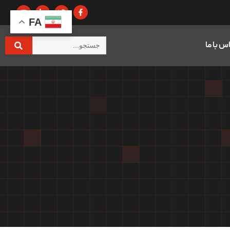
FA
س با ما