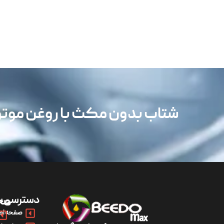
شتاب بدون مکث با روغن مو
دسترسی س
مح
صفحه اص