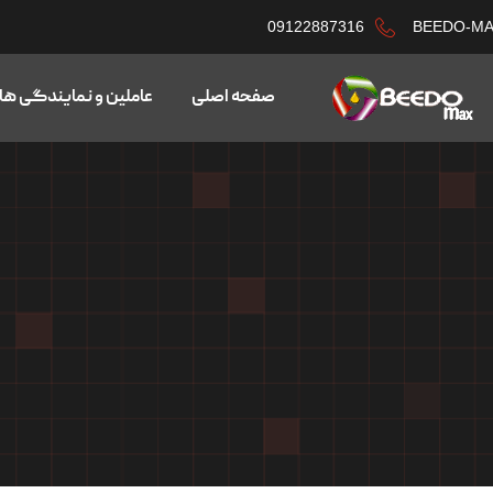
09122887316
BEEDO-M
صفحه اصلی
عاملین و نمایندگی ها