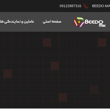
09122887316
BEEDO-M
صفحه اصلی
عاملین و نمایندگی ها