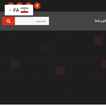
FA
س با ما