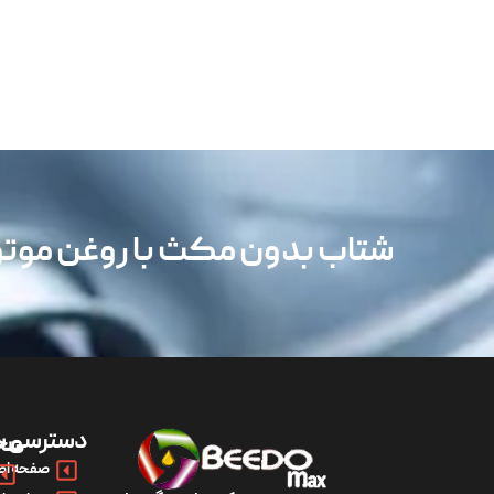
شتاب بدون مکث با روغن مو
دسترسی س
مح
صفحه اص