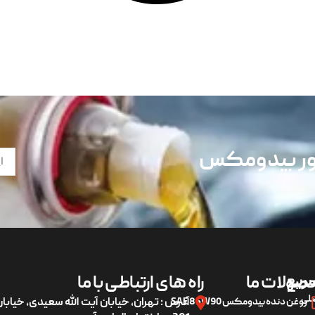
تور بیدومکس
ریع
صولات ما
راه های ارتباطی با ما
لی
روغن دنده بیدومکس SAE 85W90
آدرس : تهران، خیابان آیت الله سعیدی، خیاب