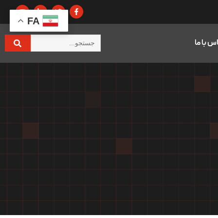
FA
س با ما