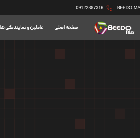
09122887316
BEEDO-M
صفحه اصلی
عاملین و نمایندگی ها