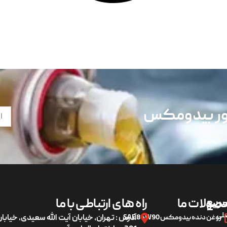
تور بیدومکس
ریع
صولات ما
راه های ارتباطی با ما
لی
روغن دنده بیدومکس SAE 85W90
آدرس : تهران، خیابان آیت الله سعیدی، خیاب