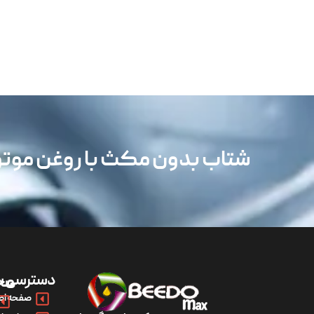
شتاب بدون مکث با روغن مو
دسترسی س
مح
صفحه اص