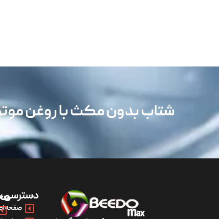
شتاب بدون مکث با روغن مو
دسترسی س
مح
صفحه اص