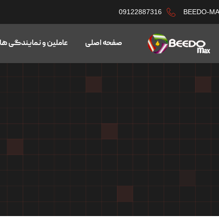
09122887316
BEEDO-M
صفحه اصلی
عاملین و نمایندگی ها