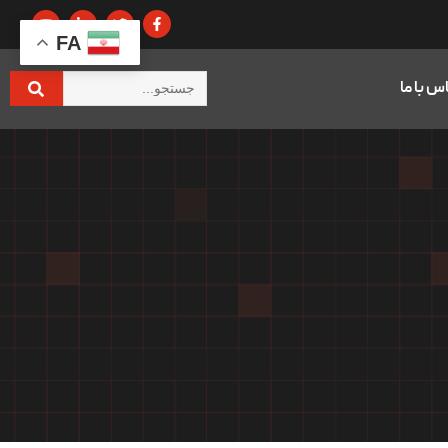
FA
س با ما