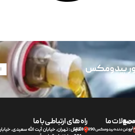
تور بیدومکس
ریع
صولات ما
راه های ارتباطی با ما
لی
روغن دنده بیدومکس SAE 85W90
آدرس : تهران، خیابان آیت الله سعیدی، خیاب