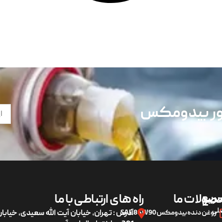
تور بیدومکس
ریع
صولات ما
راه های ارتباطی با ما
لی
روغن دنده بیدومکس SAE 85W90
آدرس : تهران، خیابان آیت الله سعیدی، خیاب