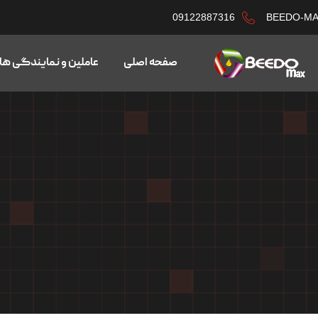
09122887316
BEEDO-M
صفحه اصلی
عاملین و نمایندگی ها