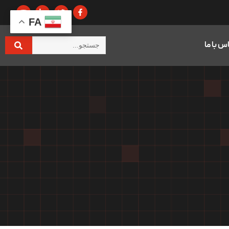
FA
س با ما