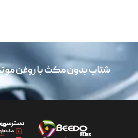
شتاب بدون مکث با روغن مو
دسترسی س
مح
صفحه اص