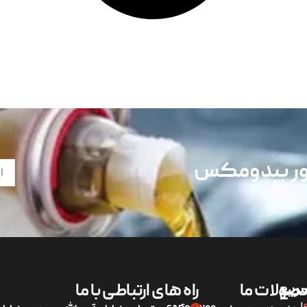
تور بیدومکس
ریع
صولات ما
راه های ارتباطی با ما
لی