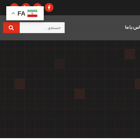
FA
س با ما