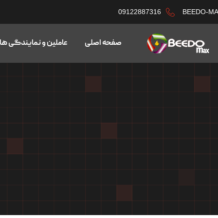
09122887316
BEEDO-M
صفحه اصلی
عاملین و نمایندگی ها