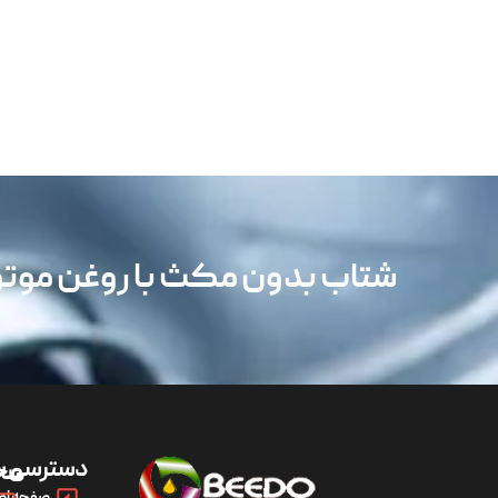
شتاب بدون مکث با روغن مو
دسترسی س
مح
صفحه اص