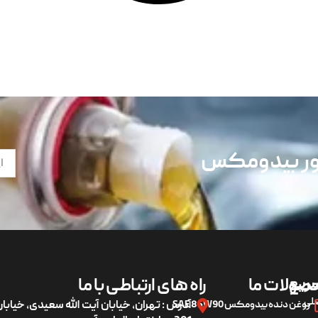
تور بیدومکس
ریع
صولات ما
راه های ارتباطی با ما
لی
روغن دنده بیدومکس SAE 85W90
آدرس : تهران، خیابان آیت الله سعیدی، خیاب