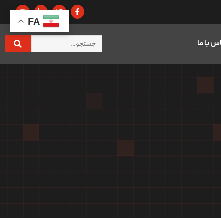
FA
س با ما