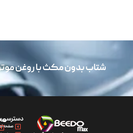
شتاب بدون مکث با روغن مو
دسترسی س
مح
صفحه اص