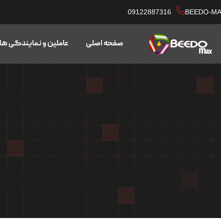
09122887316
BEEDO-M
صفحه اصلی
عاملین و نمایندگی ها