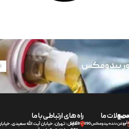
تور بیدومکس
ریع
صولات ما
راه های ارتباطی با ما
لی
روغن دنده بیدومکس SAE 85W90
آدرس : تهران، خیابان آیت الله سعیدی، خیاب