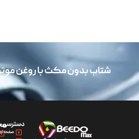
شتاب بدون مکث با روغن مو
دسترسی س
مح
صفحه اص