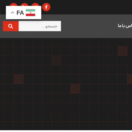
FA
س با ما