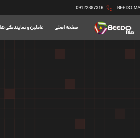
09122887316
BEEDO-M
صفحه اصلی
عاملین و نمایندگی ها