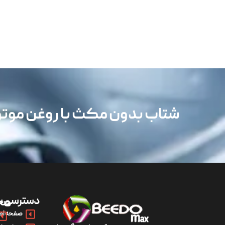
شتاب بدون مکث با روغن مو
دسترسی س
مح
صفحه اص