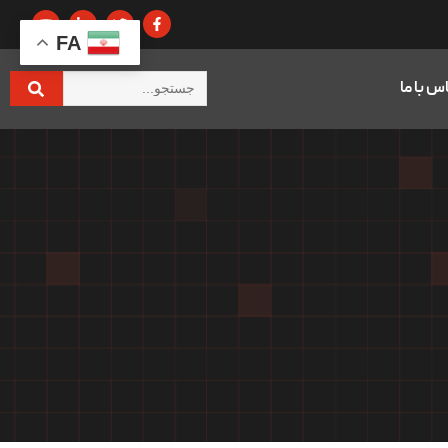
FA
س با ما