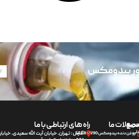
تور بیدومکس
ریع
صولات ما
راه های ارتباطی با ما
لی
روغن دنده بیدومکس SAE 85W90
آدرس : تهران، خیابان آیت الله سعیدی، خیاب