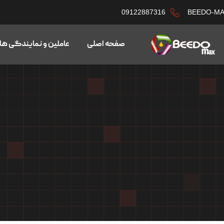
09122887316
BEEDO-M
صفحه اصلی
عاملین و نمایندگی ها