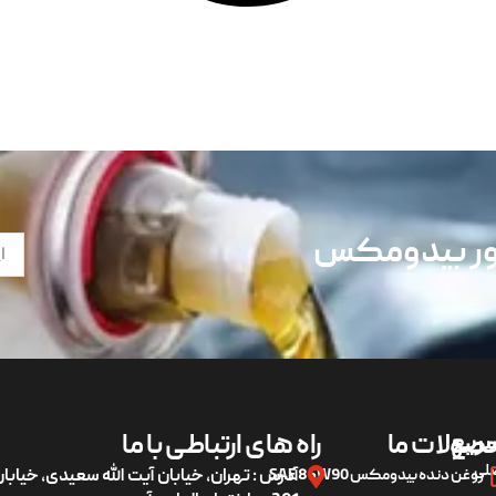
تور بیدومکس
ریع
صولات ما
راه های ارتباطی با ما
لی
روغن دنده بیدومکس SAE 85W90
آدرس : تهران، خیابان آیت الله سعیدی، خیاب