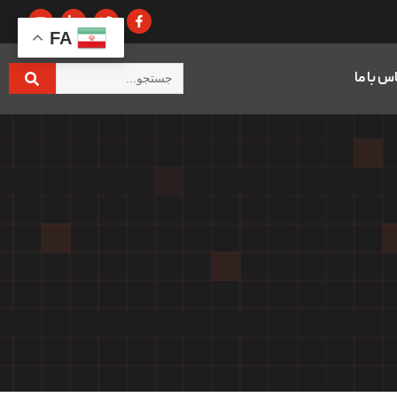
FA
س با ما