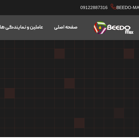
09122887316
BEEDO-M
صفحه اصلی
عاملین و نمایندگی ها