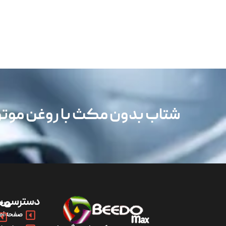
شتاب بدون مکث با روغن مو
دسترسی س
مح
صفحه اص