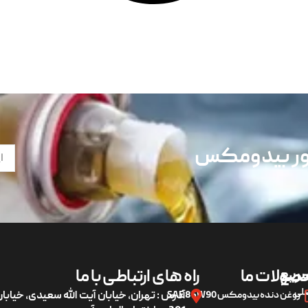
تور بیدومکس
ریع
صولات ما
راه های ارتباطی با ما
لی
روغن دنده بیدومکس SAE 85W90
آدرس : تهران، خیابان آیت الله سعیدی، خیاب