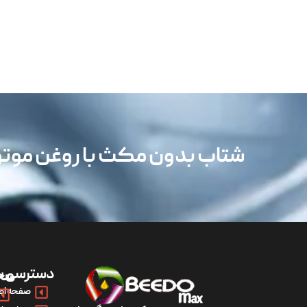
شتاب بدون مکث با روغن مو
دسترسی س
مح
صفحه اص