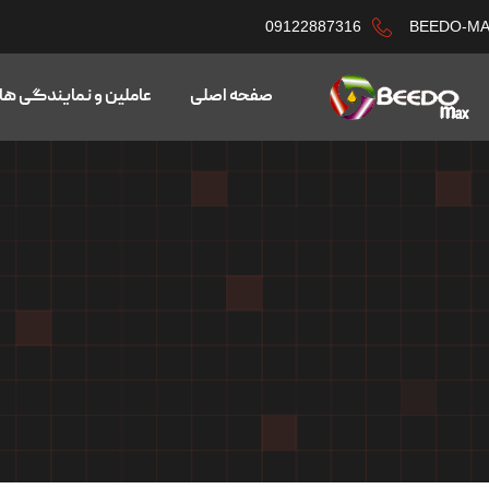
09122887316
BEEDO-M
صفحه اصلی
عاملین و نمایندگی ها