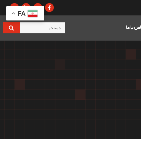
FA
س با ما