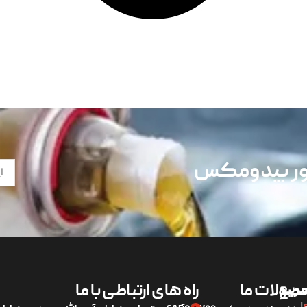
تور بیدومکس
ریع
صولات ما
راه های ارتباطی با ما
لی