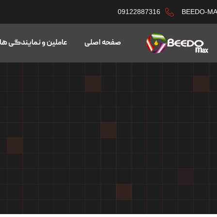
09122887316
BEEDO-M
صفحه اصلی
عاملین و نمایندگی ها