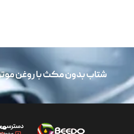
شتاب بدون مکث با روغن مو
دسترسی س
مح
صفحه اص