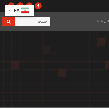
FA
س با ما