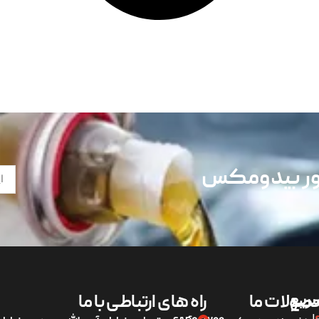
تور بیدومکس
ریع
صولات ما
راه های ارتباطی با ما
لی