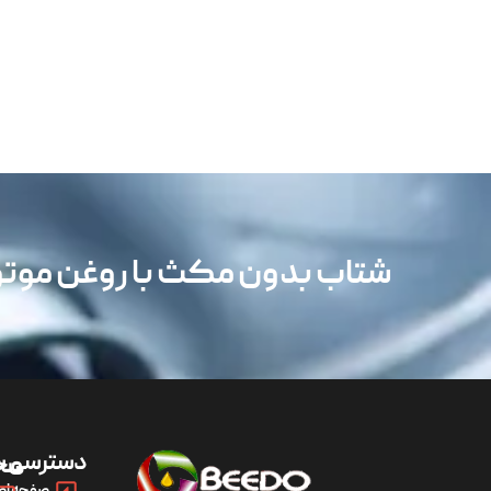
شتاب بدون مکث با روغن مو
دسترسی س
مح
صفحه اص