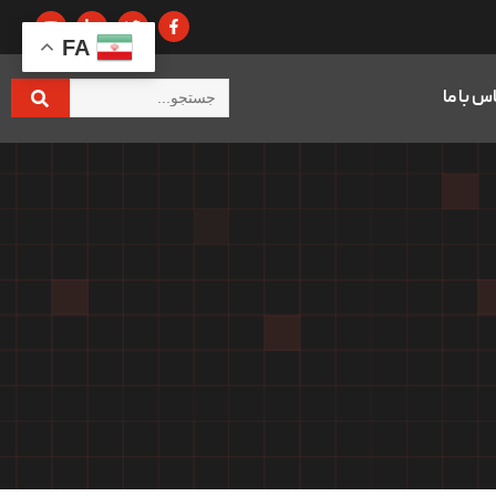
FA
س با ما