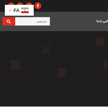
FA
س با ما