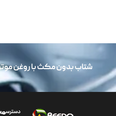
شتاب بدون مکث با روغن مو
دسترسی س
مح