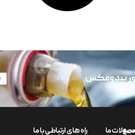
تور بیدومکس
ریع
صولات ما
راه های ارتباطی با ما