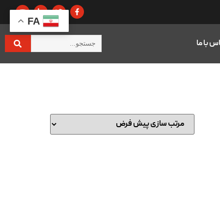
FA
س با ما