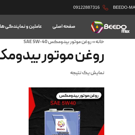
09122887316
BEEDO-M
صفحه اصلی
عاملین و نمایندگی ها
خانه
»
روغن موتور بیدومکس SAE 5W-40
روغن موتور بیدومکس 5W-40
نمایش یک نتیجه