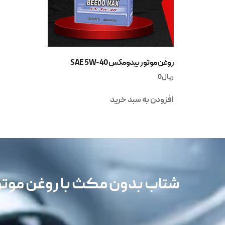
روغن موتور بیدومکس SAE 5W-40
ریال
0
افزودن به سبد خرید
شتاب بدون مکث با روغن مو